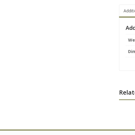
Addit
Add
We
Di
Relat